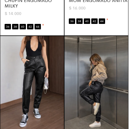
MOM ENGOMADO ANITTA
CHUPIN ENGOMADO
MILKY
$
16.000
$
14.000
*
36
38
40
42
44
*
36
38
40
42
44