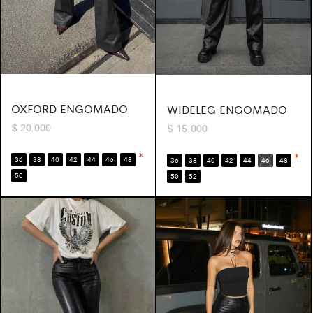
OXFORD ENGOMADO
WIDELEG ENGOMADO
$
20.000
$
15.000
*
*
36
38
40
42
44
46
48
36
38
40
42
44
46
48
50
50
52