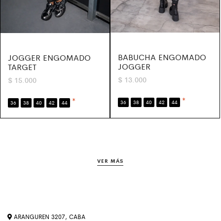
BABUCHA ENGOMADO
JOGGER ENGOMADO
JOGGER
TARGET
$
13.000
$
15.000
*
*
36
38
40
42
44
36
38
40
42
44
VER MÁS
ARANGUREN 3207, CABA