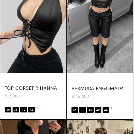
TOP CORSET RIHANNA
BERMUDA ENGOMADA
$
9.000
$
16.000
*
*
36
38
40
42
36
38
40
42
44