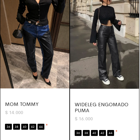
MOM TOMMY
WIDELEG ENGOMADO
PUMA
$
14.000
$
16.000
*
36
38
40
42
44
*
36
38
40
42
44