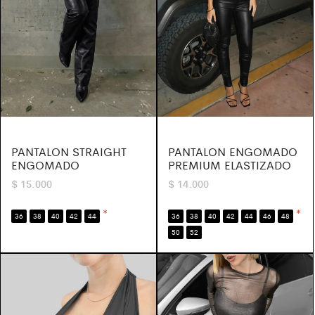
PANTALON STRAIGHT
PANTALON ENGOMADO
ENGOMADO
PREMIUM ELASTIZADO
$
15.000
$
14.000
*
*
36
38
40
42
44
36
38
40
42
44
46
48
50
52