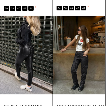
*
*
36
38
40
42
44
36
38
40
42
44