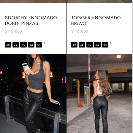
SLOUCHY ENGOMADO
JOGGER ENGOMADO
DOBLE PINZAS
BRAVO
$
15.000
$
16.000
*
*
36
38
40
42
44
36
38
40
42
44