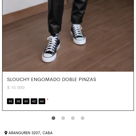
SLOUCHY ENGOMADO DOBLE PINZAS
$
15.000
*
36
38
40
42
44
ARANGUREN 3207, CABA