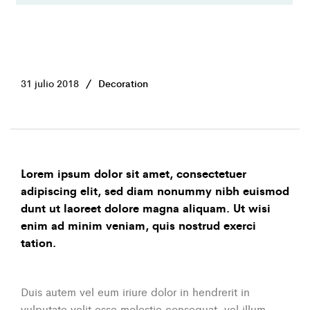
31 julio 2018
Decoration
Lorem ipsum dolor sit amet, consectetuer
adipiscing elit, sed diam nonummy nibh euismod
dunt ut laoreet dolore magna aliquam. Ut wisi
enim ad minim veniam, quis nostrud exerci
tation.
Duis autem vel eum iriure dolor in hendrerit in
vulputate velit esse molestie consequat, vel illum