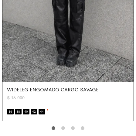
WIDELEG ENGOMADO CARGO SAVAGE
$
16.000
*
36
38
40
42
44