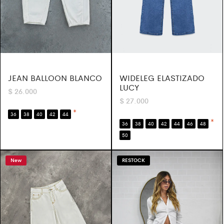
JEAN BALLOON BLANCO
WIDELEG ELASTIZADO
LUCY
$
26.000
$
27.000
*
36
38
40
42
44
*
36
38
40
42
44
46
48
50
New
RESTOCK