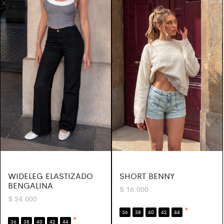
WIDELEG ELASTIZADO
SHORT BENNY
BENGALINA
$
16.000
$
24.000
*
36
38
40
42
44
*
36
38
40
42
44