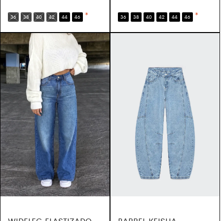
*
*
36
38
40
42
44
46
36
38
40
42
44
46
WIDELEG ELASTIZADO
BARREL KEISHA