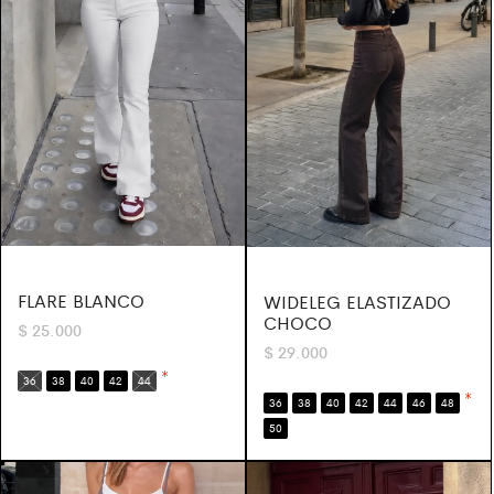
FLARE BLANCO
WIDELEG ELASTIZADO
CHOCO
$
25.000
$
29.000
*
36
38
40
42
44
*
36
38
40
42
44
46
48
50