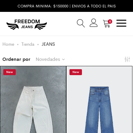
COMPRA MINIMA: $150000 | ENVIOS A TODO EL PAIS
0
Home
Tienda
JEANS
Ordenar por
Novedades
New
New