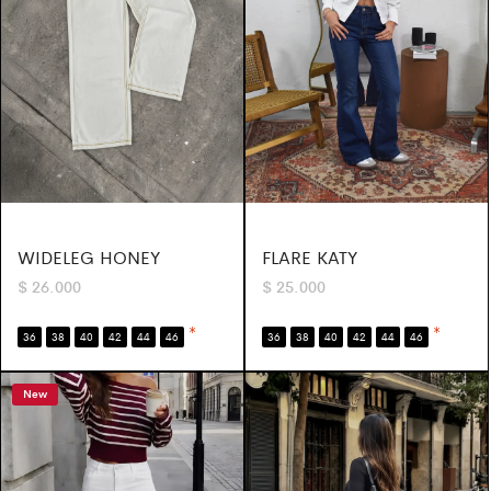
FLARE KATY
WIDELEG HONEY
$
25.000
$
26.000
*
*
36
38
40
42
44
46
36
38
40
42
44
46
New