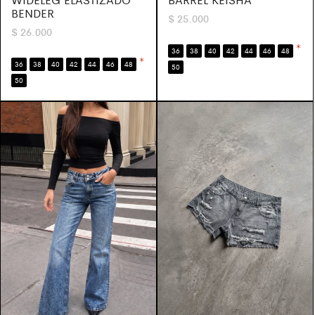
BENDER
$
25.000
$
26.000
*
36
38
40
42
44
46
48
*
36
38
40
42
44
46
48
50
50