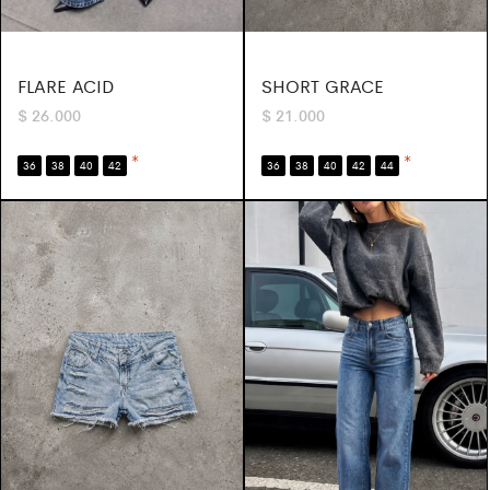
SHORT GRACE
FLARE ACID
$
21.000
$
26.000
*
*
36
38
40
42
44
36
38
40
42