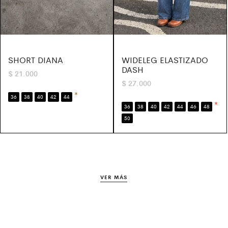
SHORT DIANA
WIDELEG ELASTIZADO
DASH
$
21.000
$
27.000
*
36
38
40
42
44
*
36
38
40
42
44
46
48
50
VER MÁS