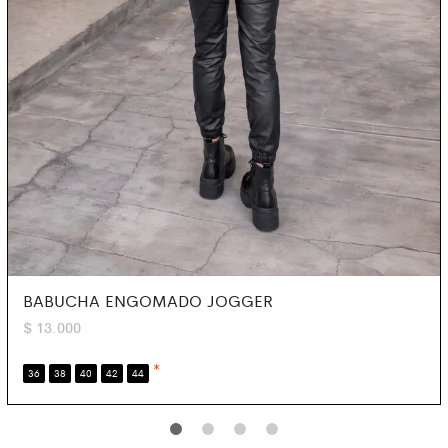
BABUCHA ENGOMADO JOGGER
$
13.000
*
36
38
40
42
44