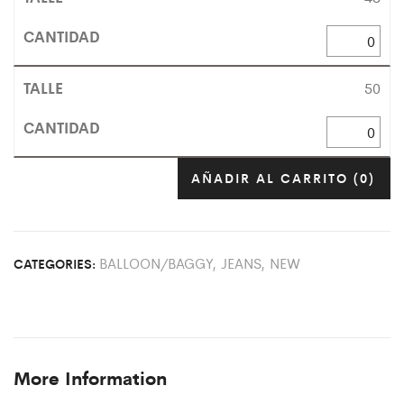
50
AÑADIR AL CARRITO
(0)
BALLOON/BAGGY
,
JEANS
,
NEW
CATEGORIES:
More Information