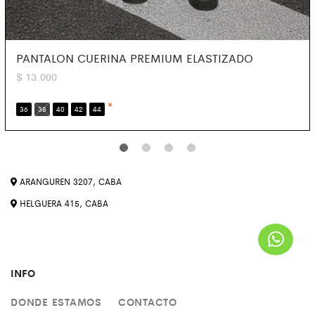
PANTALON CUERINA PREMIUM ELASTIZADO
$
13.000
*
36
38
40
42
44
ARANGUREN 3207, CABA
HELGUERA 415, CABA
INFO
DONDE ESTAMOS
CONTACTO