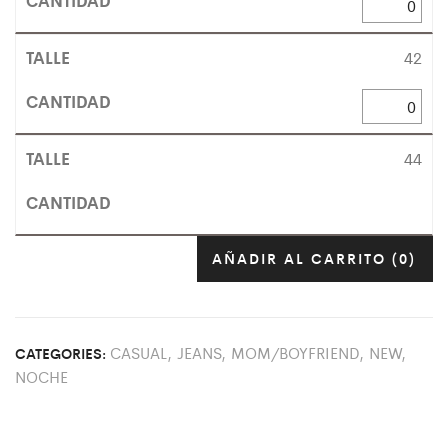
42
44
AÑADIR AL CARRITO
(0)
CASUAL
,
JEANS
,
MOM/BOYFRIEND
,
NEW
,
CATEGORIES:
NOCHE