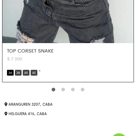
TOP CORSET SNAKE
$
7.000
*
36
38
40
42
ARANGUREN 3207, CABA
HELGUERA 415, CABA