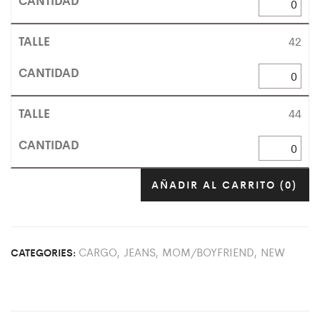
42
44
AÑADIR AL CARRITO
(0)
CARGO
,
JEANS
,
MOM/BOYFRIEND
,
NEW
CATEGORIES: