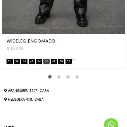
WIDELEG ENGOMADO
$
15.000
*
36
38
40
42
44
46
48
50
52
ARANGUREN 3207, CABA
HELGUERA 415, CABA