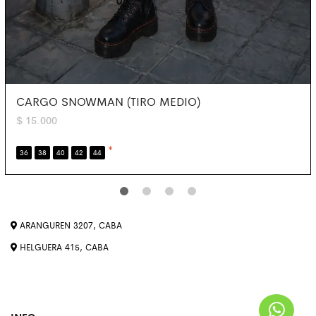
CARGO SNOWMAN (TIRO MEDIO)
$
15.000
*
36
38
40
42
44
ARANGUREN 3207, CABA
HELGUERA 415, CABA