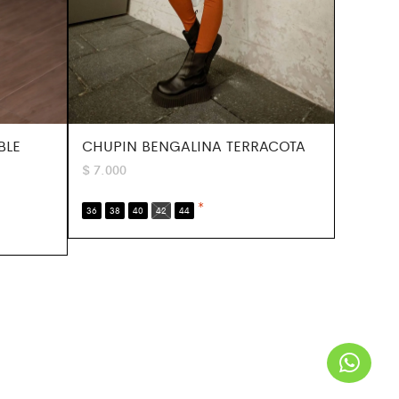
CHUPIN BENGALINA TERRACOTA
BLE
$
7.000
*
36
38
40
42
44