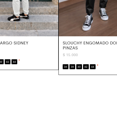
ARGO SIDNEY
SLOUCHY ENGOMADO DO
PINZAS
$
15.000
*
40
42
44
*
36
38
40
42
44