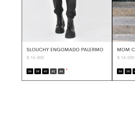
SLOUCHY ENGOMADO PALERMO
MOM C
$
15.000
$
14.000
*
36
38
40
42
44
36
38