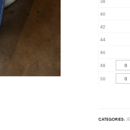
38
40
42
44
46
48
50
J
CATEGORIES: