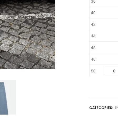
38
40
42
44
46
48
50
J
CATEGORIES: