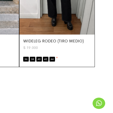
WIDELEG RODEO (TIRO MEDIO)
$
19.000
*
36
38
40
42
44