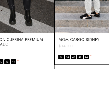
ON CUERINA PREMIUM
MOM CARGO SIDNEY
ZADO
$
14.000
*
36
38
40
42
44
*
40
42
44