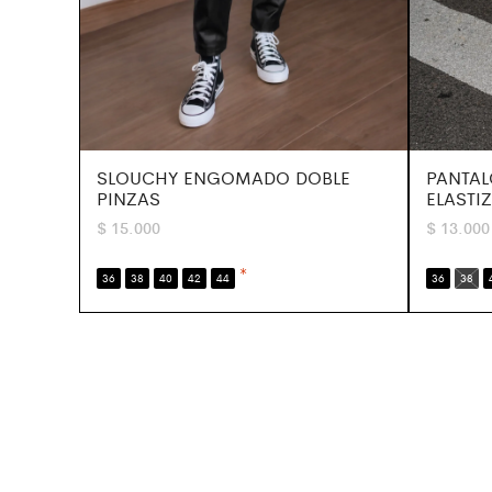
SLOUCHY ENGOMADO DOBLE
PANTAL
PINZAS
ELASTI
$
15.000
$
13.000
*
36
38
40
42
44
36
38