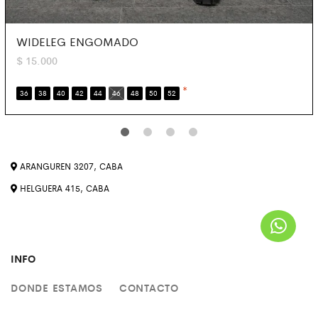
WIDELEG ENGOMADO
$
15.000
*
36
38
40
42
44
46
48
50
52
ARANGUREN 3207, CABA
HELGUERA 415, CABA
INFO
DONDE ESTAMOS
CONTACTO