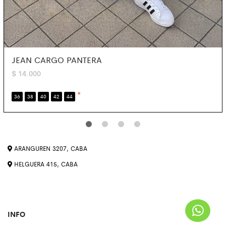
JEAN CARGO PANTERA
$
14.000
*
36
38
40
42
44
ARANGUREN 3207, CABA
HELGUERA 415, CABA
INFO