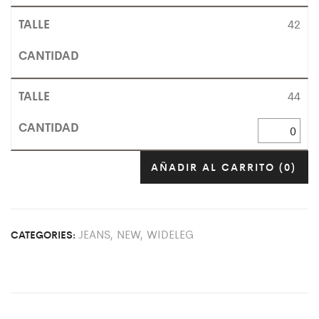
42
44
AÑADIR AL CARRITO
(0)
JEANS
,
NEW
,
WIDELEG
CATEGORIES: