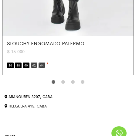
SLOUCHY ENGOMADO PALERMO
$
15.000
*
36
38
40
42
44
ARANGUREN 3207, CABA
HELGUERA 415, CABA
INFO