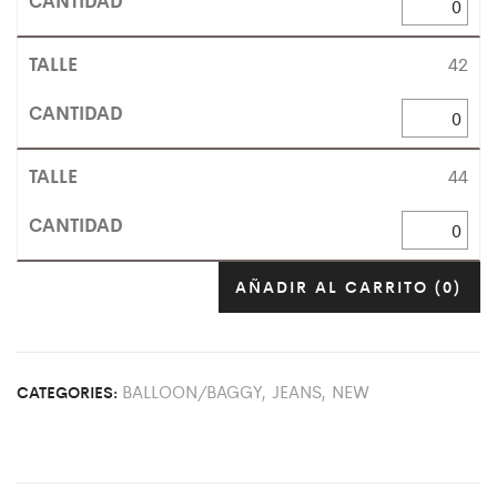
42
44
AÑADIR AL CARRITO
(0)
BALLOON/BAGGY
,
JEANS
,
NEW
CATEGORIES: