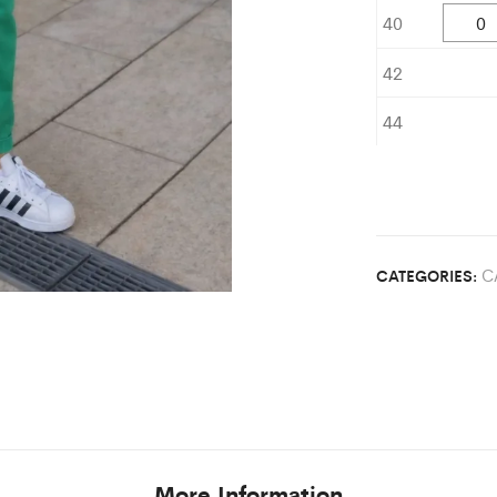
40
42
44
C
CATEGORIES:
More Information