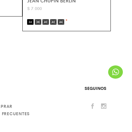
JEAN CHUPIN BERLIN
$
7.000
*
36
38
40
42
44
SEGUINOS
PRAR
 FRECUENTES