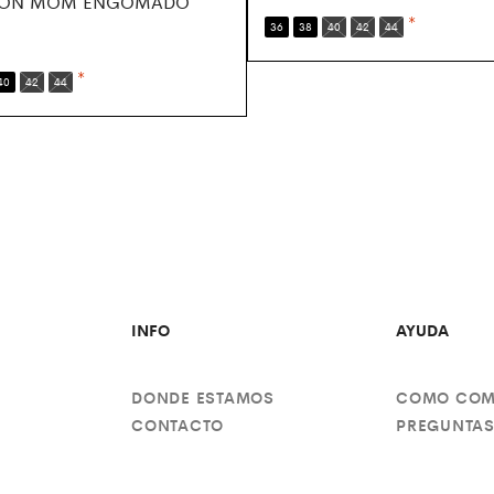
LON MOM ENGOMADO
*
36
38
40
42
44
*
40
42
44
INFO
AYUDA
DONDE ESTAMOS
COMO COM
CONTACTO
PREGUNTAS