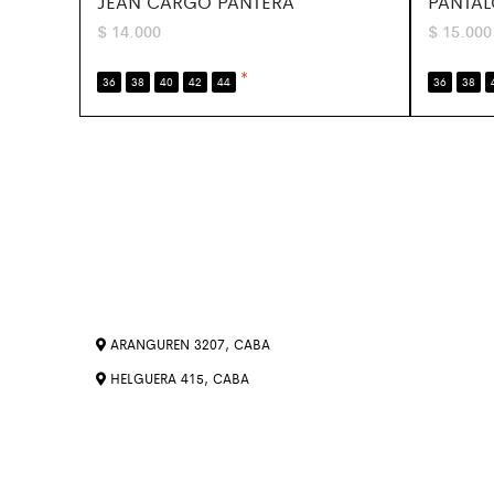
JEAN CARGO PANTERA
PANTA
$
14.000
$
15.000
*
36
38
40
42
44
36
38
ARANGUREN 3207, CABA
HELGUERA 415, CABA