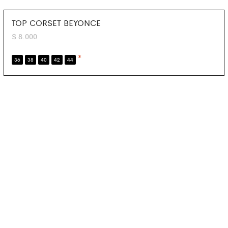
TOP CORSET BEYONCE
$
8.000
*
36
38
40
42
44