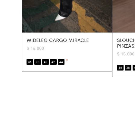
WIDELEG CARGO MIRACLE
SLOUC
PINZAS
$
16.000
$
15.000
*
36
38
40
42
44
36
38