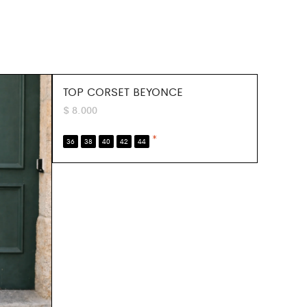
TOP CORSET BEYONCE
$
8.000
*
36
38
40
42
44