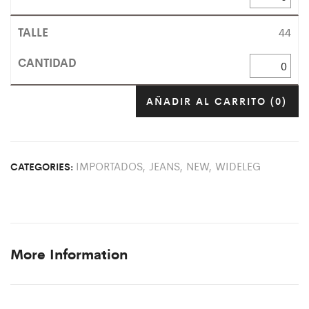
44
AÑADIR AL CARRITO
(0)
IMPORTADOS
,
JEANS
,
NEW
,
WIDELEG
CATEGORIES:
More Information