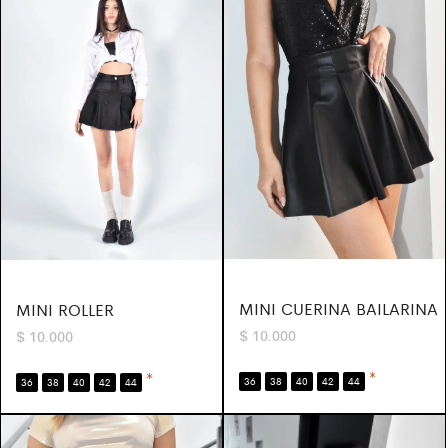
MINI CUERINA BAILARINA
MINI ROLLER
$
10.000
$
10.000
*
*
36
38
40
42
44
36
38
40
42
44