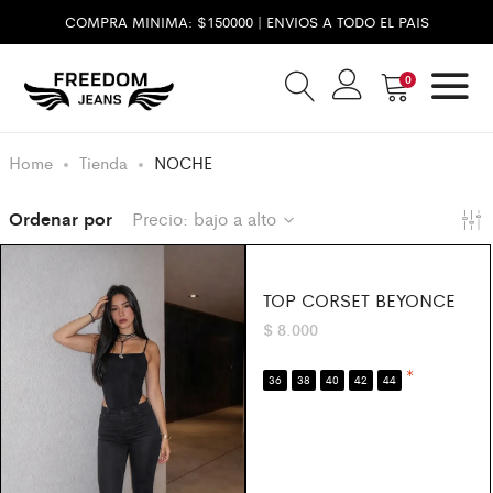
COMPRA MINIMA: $150000 | ENVIOS A TODO EL PAIS
0
Home
Tienda
NOCHE
Ordenar por
Precio: bajo a alto
TOP CORSET BEYONCE
$
8.000
*
36
38
40
42
44