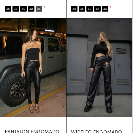
*
*
36
38
40
42
44
36
38
40
42
44
PANTALON ENGOMADO
WIDELEG ENGOMADO