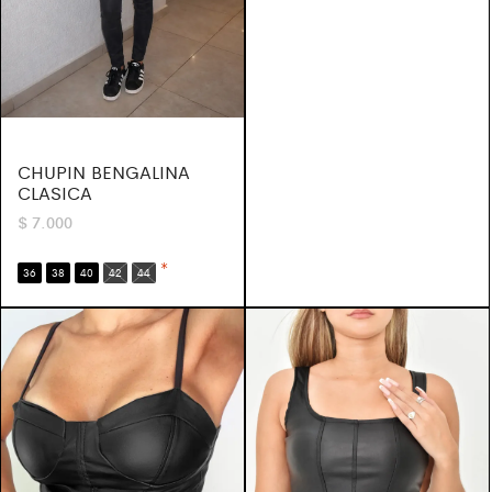
CHUPIN BENGALINA
CLASICA
$
7.000
*
36
38
40
42
44