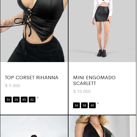
TOP CORSET RIHANNA
MINI ENGOMADO
SCARLETT
$
9.000
$
10.000
*
36
38
40
42
*
36
38
40