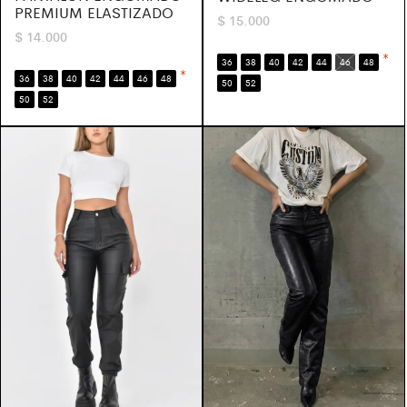
PREMIUM ELASTIZADO
$
15.000
$
14.000
*
36
38
40
42
44
46
48
*
36
38
40
42
44
46
48
50
52
50
52