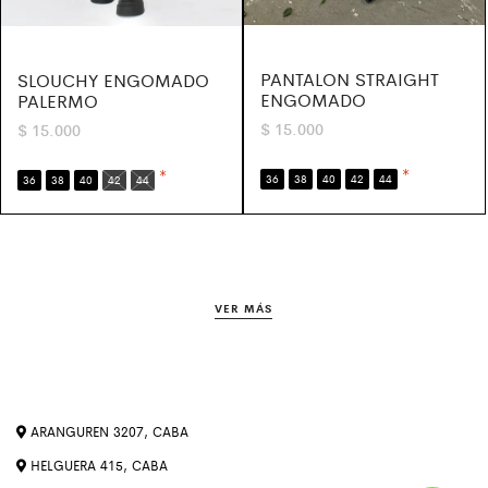
PANTALON STRAIGHT
SLOUCHY ENGOMADO
ENGOMADO
PALERMO
$
15.000
$
15.000
*
*
36
38
40
42
44
36
38
40
42
44
VER MÁS
ARANGUREN 3207, CABA
HELGUERA 415, CABA