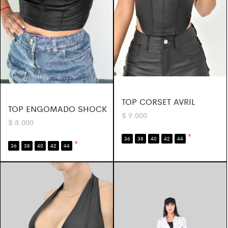
TOP CORSET AVRIL
TOP ENGOMADO SHOCK
$
9.000
$
8.000
*
36
38
40
42
44
*
36
38
40
42
44