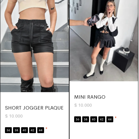
MINI RANGO
$
10.000
SHORT JOGGER PLAQUE
$
10.000
*
36
38
40
42
44
*
36
38
40
42
44